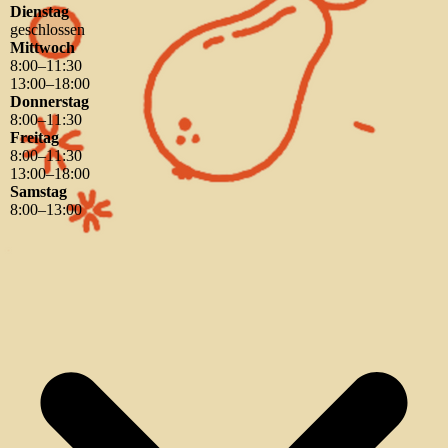
Dienstag
geschlossen
Mittwoch
8
:
00
–
11
:
30
13
:
00
–
18
:
00
Donnerstag
8
:
00
–
11
:
30
Freitag
8
:
00
–
11
:
30
13
:
00
–
18
:
00
Samstag
8
:
00
–
13
:
00