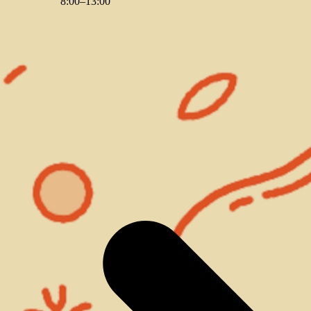
8
:
00
–
13
:
00