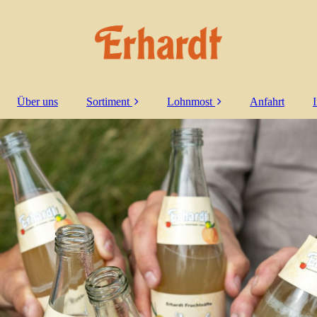
Über uns
Sortiment
Lohnmost
Anfahrt
Direktsäfte
Mein eigener Saft
Misch-Säfte
Saftschorlen
Wintergetränke
Edelbrände & Liköre