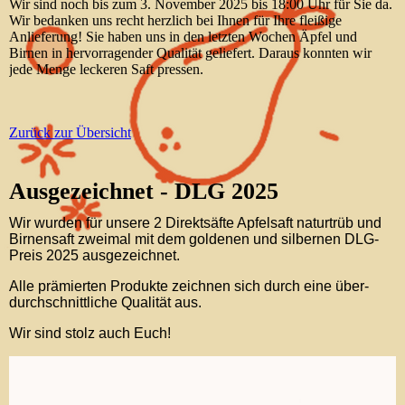
Wir sind noch bis zum 3. November 2025 bis 18:00 Uhr für Sie da.
Wir bedanken uns recht herzlich bei Ihnen für Ihre fleißige
Anlieferung! Sie haben uns in den letzten Wochen Äpfel und
Birnen in hervorragender Qualität geliefert. Daraus konnten wir
jede Menge leckeren Saft pressen.
Zurück zur Übersicht
Ausgezeichnet - DLG 2025
Wir wurden für unsere 2 Direktsäfte Apfelsaft naturtrüb und
Birnensaft zweimal mit dem goldenen und silbernen DLG-
Preis 2025 ausgezeichnet.
Alle prämierten Produkte zeichnen sich durch eine über-
durchschnittliche Qualität aus.
Wir sind stolz auch Euch!